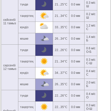
0.3 м/с
түнде
21...25°C
0.0 мм
Ш
0.2 м/с
таңертең
21...34°C
0.0 мм
Ш
сейсенбi
11 тамыз
1.2 м/с
күндіз
33...35°C
0.0 мм
С
1.4 м/с
кешке
26...34°C
0.0 мм
Б
0.6 м/с
түнде
22...26°C
0.0 мм
О-Б
0.3 м/с
таңертең
21...34°C
0.0 мм
С-Ш
сәрсенбі
12 тамыз
0.4 м/с
күндіз
34...37°C
0.0 мм
С
2.0 м/с
кешке
26...35°C
0.0 мм
Б
0.4 м/с
түнде
22...26°C
0.0 мм
О
0.3 м/с
таңертең
22...35°C
0.0 мм
О-Ш